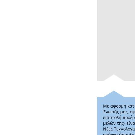
Με αφορμή κατά
Ένωσής μας, οφ
επιστολή προέρ
μελών της- είν
Νέες Τεχνολογί
ανάγκη ύπαρξης