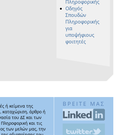
Πληροφορικής
Οδηγός
Σπουδών
Πληροφορικής
για
υποψήφιους
φοιτητές
ΒΡΕΙΤΕ ΜΑΣ
ές ή κείμενα της
, καταχώριση, άρθρο ή
γασία του ΔΣ και των
ν Πληροφορική και τις
ος των μελών μας, την
 της αξιοποίησης του