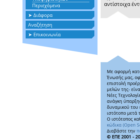
αντίστοιχα έν
Περιεχόμενα
Διάφορα
Διάφοροι σύνδεσμοι
Αναζήτηση
Mελέτη Επισκόπησης της
Πληροφορικής 2006
Επικοινωνία
Κεντρικά Γραφεία και
Στοιχεία Επικοινωνίας
Τοπικά Παραρτήματα
Με αφορμή κατά
Ένωσής μας, οφ
επιστολή προέρ
μελών της- είν
Νέες Τεχνολογί
ανάγκη ύπαρξης
δυναμικού του 
ιστότοπο μετά 
Ο ιστότοπος κα
κώδικα (Open S
Διαβάστε την
π
© ΕΠΕ 2001 - 2