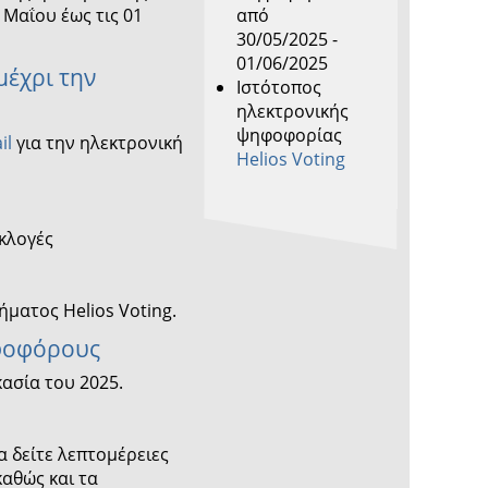
 Μαΐου έως τις 01
από
30/05/2025 -
01/06/2025
μέχρι την
Ιστότοπος
ηλεκτρονικής
ψηφοφορίας
il
για την ηλεκτρονική
Helios Voting
εκλογές
ήματος Helios Voting.
ηφοφόρους
κασία του 2025.
 δείτε λεπτομέρειες
αθώς και τα