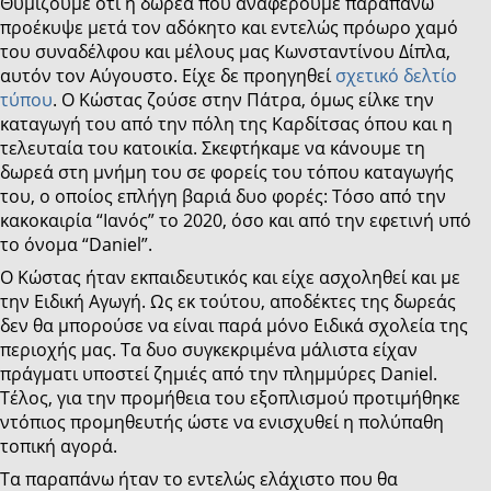
Θυμίζουμε ότι η δωρεά που αναφέρουμε παραπάνω
προέκυψε μετά τον αδόκητο και εντελώς πρόωρο χαμό
του συναδέλφου και μέλους μας Κωνσταντίνου Δίπλα,
αυτόν τον Αύγουστο. Είχε δε προηγηθεί
σχετικό δελτίο
τύπου
. Ο Κώστας ζούσε στην Πάτρα, όμως είλκε την
καταγωγή του από την πόλη της Καρδίτσας όπου και η
τελευταία του κατοικία. Σκεφτήκαμε να κάνουμε τη
δωρεά στη μνήμη του σε φορείς του τόπου καταγωγής
του, ο οποίος επλήγη βαριά δυο φορές: Τόσο από την
κακοκαιρία “Ιανός” το 2020, όσο και από την εφετινή υπό
το όνομα “Daniel”.
Ο Κώστας ήταν εκπαιδευτικός και είχε ασχοληθεί και με
την Ειδική Αγωγή. Ως εκ τούτου, αποδέκτες της δωρεάς
δεν θα μπορούσε να είναι παρά μόνο Ειδικά σχολεία της
περιοχής μας. Τα δυο συγκεκριμένα μάλιστα είχαν
πράγματι υποστεί ζημιές από την πλημμύρες Daniel.
Τέλος, για την προμήθεια του εξοπλισμού προτιμήθηκε
ντόπιος προμηθευτής ώστε να ενισχυθεί η πολύπαθη
τοπική αγορά.
Τα παραπάνω ήταν το εντελώς ελάχιστο που θα