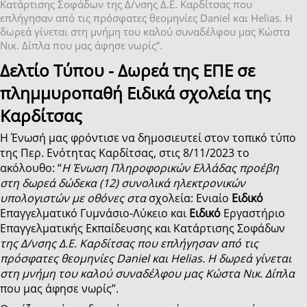
Κατάρτισης Σοφάδων της Δ/νσης Δ.Ε. Καρδίτσας που
επλήγησαν από τις πρόσφατες θεομηνίες Daniel και Helias. Η
δωρεά γίνεται στη μνήμη του καλού συναδέλφου μας Κώστα
Νικ. Δίπλα που μας άφησε νωρίς”.
Δελτίο Τύπου - Δωρεά της ΕΠΕ σε
πλημμυροπαθή Ειδικά σχολεία της
Καρδίτσας
Η Ένωσή μας φρόντισε να δημοσιευτεί στον τοπικό τύπο
της Περ. Ενότητας Καρδίτσας, στις 8/11/2023 το
ακόλουθο: “
Η Ένωση Πληροφορικών Ελλάδας προέβη
στη δωρεά δώδεκα (12) συνολικά ηλεκτρονικών
υπολογιστών με οθόνες στα
σχολεία: Ενιαίο
Ειδικό
Επαγγελματικό Γυμνάσιο-Λύκειο και
Ειδικό
Εργαστήριο
Επαγγελματικής Εκπαίδευσης και Κατάρτισης Σοφάδων
της Δ/νσης Δ.Ε. Καρδίτσας που επλήγησαν από τις
πρόσφατες θεομηνίες Daniel και Helias. Η δωρεά γίνεται
στη μνήμη του καλού συναδέλφου μας Κώστα Νικ. Δίπλα
που μας άφησε νωρίς”.