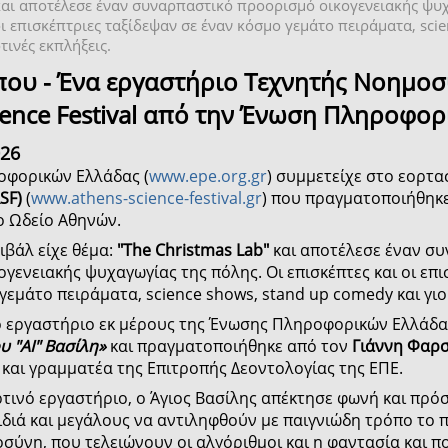
και αποτέλεσε έναν συναρπαστικό προορισμό οικογενειακής ψυχ
οι επισκέπτριες ταξίδεψαν σε έναν κόσμο γεμάτο πειράματα, scie
τινές εκπλήξεις.
που - Ένα εργαστήριο Τεχνητής Νοημοσ
ience Festival από την Ένωση Πληροφο
026
φορικών Ελλάδας (
www.epe.org.gr
) συμμετείχε στο εορτα
ASF)
(
www.athens-science-festival.gr
) που πραγματοποιήθηκε
ο Ωδείο Αθηνών.
ιβάλ είχε θέμα:
"The Christmas Lab"
και αποτέλεσε έναν σ
γενειακής ψυχαγωγίας της πόλης. Οι επισκέπτες και οι επ
γεμάτο πειράματα, science shows, stand up comedy και γιο
ό εργαστήριο εκ μέρους της Ένωσης Πληροφορικών Ελλάδας 
 "ΑΙ" Βασίλη»
και πραγματοποιήθηκε από τον
Γιάννη Φαρ
και γραμματέα της Επιτροπής Δεοντολογίας της ΕΠΕ.
ρτινό εργαστήριο, ο Άγιος Βασίλης απέκτησε φωνή και πρό
ιδιά και μεγάλους να αντιληφθούν με παιγνιώδη τρόπο το π
ύνη, που τελειώνουν οι αλγόριθμοι και η φαντασία και πο