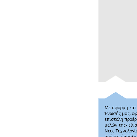
Με αφορμή κατά
Ένωσής μας, οφ
επιστολή προέρ
μελών της- είν
Νέες Τεχνολογί
ανάγκη ύπαρξης