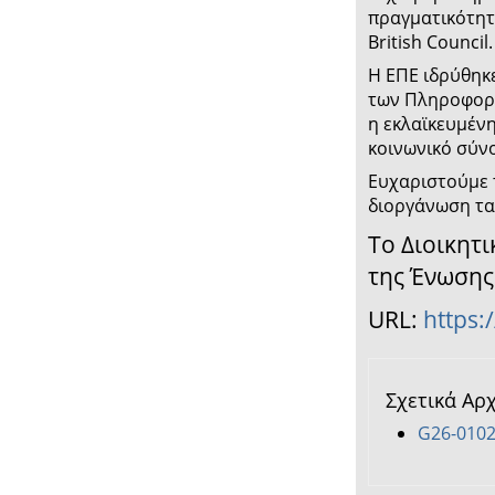
πραγματικότητα
Περιεχόμενα
British Council.
Η ΕΠΕ ιδρύθηκε
των Πληροφορι
η εκλαϊκευμέν
κοινωνικό σύν
Ευχαριστούμε τ
διοργάνωση τα
Το Διοικητ
της Ένωση
URL:
https:
Σχετικά Αρ
G26-0102