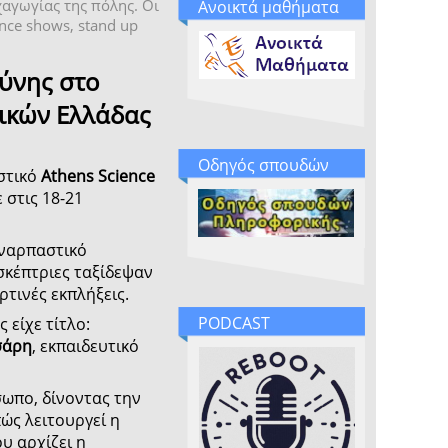
αγωγίας της πόλης. Οι
Ανοικτά μαθήματα
nce shows, stand up
ύνης στο
ρικών Ελλάδας
Οδηγός σπουδών
στικό
Athens Science
 στις 18-21
υναρπαστικό
ισκέπτριες ταξίδεψαν
ρτινές εκπλήξεις.
PODCAST
είχε τίτλο:
σάρη
, εκπαιδευτικό
σωπο, δίνοντας την
ώς λειτουργεί η
υ αρχίζει η