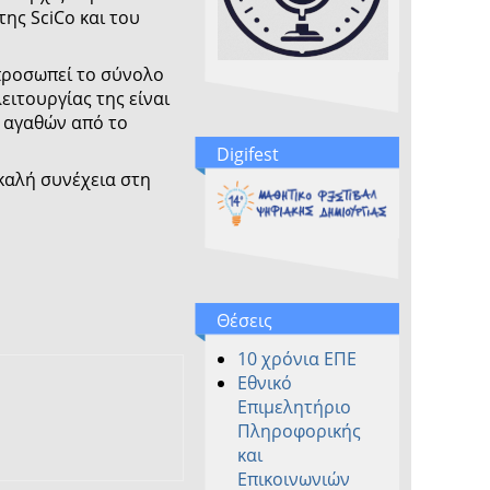
της SciCo και του
κπροσωπεί το σύνολο
ιτουργίας της είναι
 αγαθών από το
Digifest
καλή συνέχεια στη
Θέσεις
10 χρόνια ΕΠΕ
Εθνικό
Επιμελητήριο
Πληροφορικής
και
Επικοινωνιών