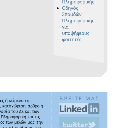
Πληροφορικής
Οδηγός
Σπουδών
Πληροφορικής
για
υποψήφιους
φοιτητές
ΒΡΕΙΤΕ ΜΑΣ
ές ή κείμενα της
, καταχώριση, άρθρο ή
γασία του ΔΣ και των
ν Πληροφορική και τις
ος των μελών μας, την
 της αξιοποίησης του